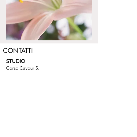
CONTATTI
STUDIO
Corso Cavour 5,
27100 Pavia
TELEFONO
392 2821698
MAIL
info@ilariasartori.com
INFORMAZIONI